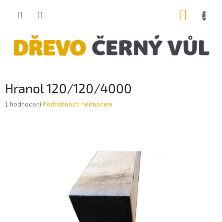
Přejít
NÁKUP
na
obsah
KOŠÍK
Hranol 120/120/4000
Průměrné
1 hodnocení
Podrobnosti hodnocení
hodnocení
produktu
je
5,0
z
5
hvězdiček.