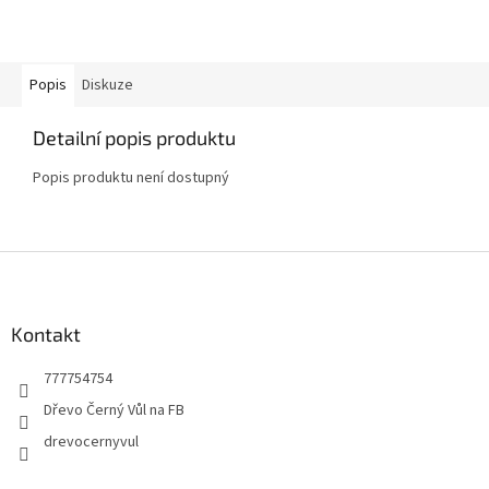
Popis
Diskuze
Detailní popis produktu
Popis produktu není dostupný
Z
á
p
a
Kontakt
t
777754754
í
Dřevo Černý Vůl na FB
drevocernyvul