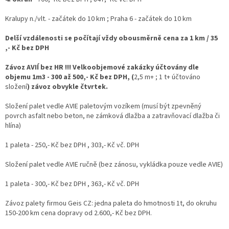
Kralupy n./vlt. - začátek do 10 km ; Praha 6 - začátek do 10 km
Delší vzdálenosti se počítají vždy obousměrně cena za 1 km / 35
,- Kč bez DPH
Závoz AVIÍ bez HR !!! Velkoobjemové zakázky účtovány dle
objemu 1m3 - 300 až 500,- Kč bez DPH, (
2,5 m+ ; 1 t+ účtováno
složení
) závoz obvykle čtvrtek.
Složení palet vedle AVIE paletovým vozíkem (musí být zpevněný
povrch asfalt nebo beton, ne zámková dlažba a zatravňovací dlažba či
hlína)
1 paleta - 250,- Kč bez DPH , 303,- Kč vč. DPH
Složení palet vedle AVIE ručně (bez zánosu, vykládka pouze vedle AVIE)
1 paleta - 300,- Kč bez DPH , 363,- Kč vč. DPH
Závoz palety firmou Geis CZ: jedna paleta do hmotnosti 1t, do okruhu
150-200 km cena dopravy od 2.600,- Kč bez DPH.