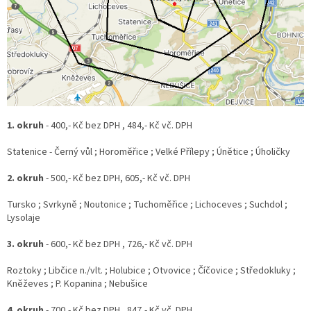
1. okruh
- 400,- Kč bez DPH , 484,- Kč vč. DPH
Statenice - Černý vůl ; Horoměřice ; Velké Přílepy ; Únětice ; Úholičky
2. okruh
- 500,- Kč bez DPH, 605,- Kč vč. DPH
Tursko ; Svrkyně ; Noutonice ; Tuchoměřice ; Lichoceves ; Suchdol ;
Lysolaje
3. okruh
- 600,- Kč bez DPH , 726,- Kč vč. DPH
Roztoky ; Libčice n./vlt. ; Holubice ; Otvovice ; Číčovice ; Středokluky ;
Kněževes ; P. Kopanina ; Nebušice
4. okruh
- 700,- Kč bez DPH , 847,- Kč vč. DPH