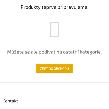
Produkty teprve připravujeme.
Můžete se ale podívat na ostatní kategorie.
ZPĚT DO OBCHODU
Z
á
p
a
Kontakt
t