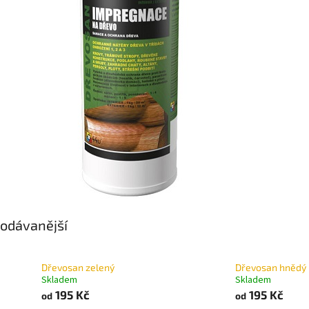
odávanější
Dřevosan zelený
Dřevosan hnědý
Skladem
Skladem
195 Kč
195 Kč
od
od