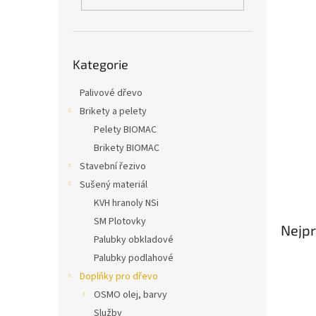
n
e
l
Přeskočit
Kategorie
kategorie
Palivové dřevo
Brikety a pelety
Pelety BIOMAC
Brikety BIOMAC
Stavební řezivo
Sušený materiál
KVH hranoly NSi
SM Plotovky
Nejpr
Palubky obkladové
Palubky podlahové
Doplňky pro dřevo
OSMO olej, barvy
Služby