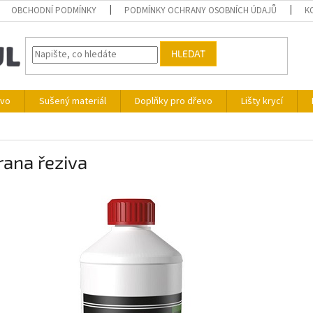
OBCHODNÍ PODMÍNKY
PODMÍNKY OCHRANY OSOBNÍCH ÚDAJŮ
K
HLEDAT
ivo
Sušený materiál
Doplňky pro dřevo
Lišty krycí
ana řeziva