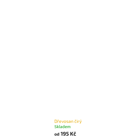
Dřevosan čirý
Skladem
195 Kč
od