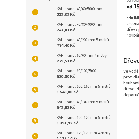
19
od
KVH hranol 40/60/5000 mm
232,32 Kč
44u IM
určena
KVH hranol 40/80/4000 mm
dřeva 
247,81 Kč
houbám
KVH hranol 40/200 mm 5 metrů
tesařík
774,40 Kč
KVH hranol 60/60 mm 4 metry
Dřev
279,51 Kč
KVH hranol 60/100/5000
Ve vodě 
580,80 Kč
proti d
houbami 
KVH hranol 100/160 mm 5 metrů
dřevo. N
1 548,80 Kč
doporuč
KVH hranol 40/140 mm 5 metrů
542,08 Kč
KVH hranol 120/120 mm 5 metrů
1 393,92 Kč
KVH hranol 120/120 mm 4 metry
1 115,14 Kč