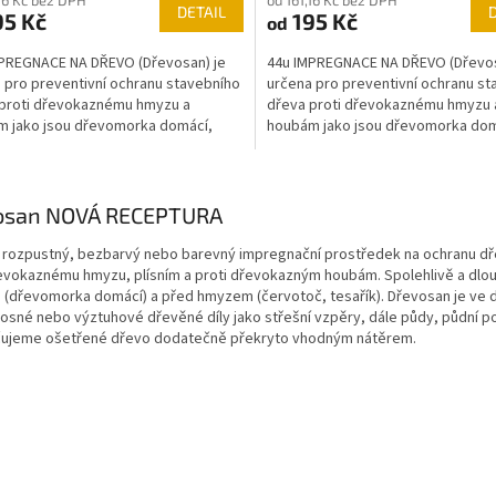
DETAIL
5 Kč
195 Kč
od
PREGNACE NA DŘEVO (Dřevosan) je
44u IMPREGNACE NA DŘEVO (Dřevos
 pro preventivní ochranu stavebního
určena pro preventivní ochranu st
proti dřevokaznému hmyzu a
dřeva proti dřevokaznému hmyzu 
 jako jsou dřevomorka domácí,
houbám jako jsou dřevomorka dom
 krovový,...
tesařík krovový,...
O
v
osan NOVÁ RECEPTURA
l
á
rozpustný, bezbarvý nebo barevný impregnační prostředek na ochranu dřeva 
d
řevokaznému hmyzu, plísním a proti dřevokazným houbám. Spolehlivě a dl
a
(dřevomorka domácí) a před hmyzem (červotoč, tesařík). Dřevosan je ve d
c
osné nebo výztuhové dřevěné díly jako střešní vzpěry, dále půdy, půdní po
í
ujeme ošetřené dřevo dodatečně překryto vhodným nátěrem.
p
r
v
k
y
v
ý
p