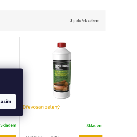
3
položek celkem
lasím
Dřevosan zelený
Skladem
Skladem