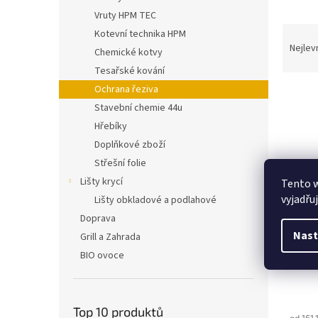
Vruty HPM TEC
Ř
Kotevní technika HPM
a
Nejlev
Chemické kotvy
z
Tesařské kování
e
Ochrana řeziva
V
n
ý
Stavební chemie 44u
í
p
p
Hřebíky
i
r
Doplňkové zboží
s
o
Střešní folie
p
d
Lišty krycí
Tento 
r
u
vyjadřu
Lišty obkladové a podlahové
o
k
d
t
Doprava
u
ů
Nast
Grill a Zahrada
Dřevo
k
BIO ovoce
t
ů
Top 10 produktů
od 161