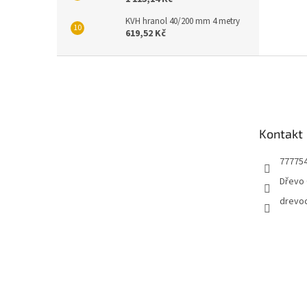
KVH hranol 40/200 mm 4 metry
619,52 Kč
Z
á
p
a
t
Kontakt
í
77775
Dřevo 
drevo