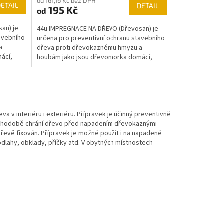
od 161,16 Kč bez DPH
DETAIL
DETAIL
195 Kč
od
an) je
44u IMPREGNACE NA DŘEVO (Dřevosan) je
avebního
určena pro preventivní ochranu stavebního
a
dřeva proti dřevokaznému hmyzu a
ácí,
houbám jako jsou dřevomorka domácí,
tesařík krovový,...
v interiéru i exteriéru. Přípravek je účinný preventivně
ouhodobě chrání dřevo před napadením dřevokaznými
řevě fixován. Přípravek je možné použít i na napadené
dlahy, obklady, příčky atd. V obytných místnostech