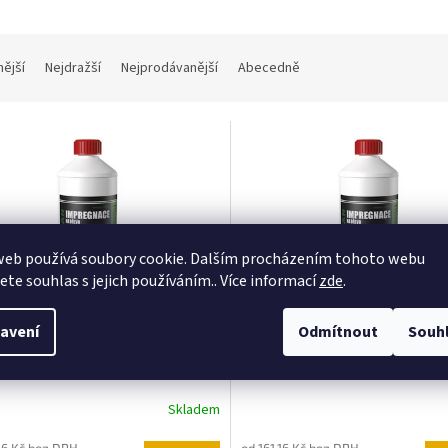
nější
Nejdražší
Nejprodávanější
Abecedně
web používá soubory cookie. Dalším procházením tohoto webu
jete souhlas s jejich používáním.. Více informací
zde
.
avení
Odmítnout
Souh
san čirý
Dřevosan hnědý
Skladem
,16 Kč bez DPH
od 161,16 Kč bez DPH