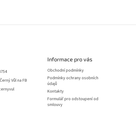
i
s
u
Informace pro vás
Obchodní podmínky
4754
Podmínky ochrany osobních
Černý Vůl na FB
údajů
cernyvul
Kontakty
Formulář pro odstoupení od
smlouvy