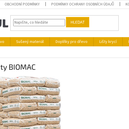
OBCHODNÍ PODMÍNKY
PODMÍNKY OCHRANY OSOBNÍCH ÚDAJŮ
K
HLEDAT
ivo
Sušený materiál
Doplňky pro dřevo
Lišty krycí
ety BIOMAC