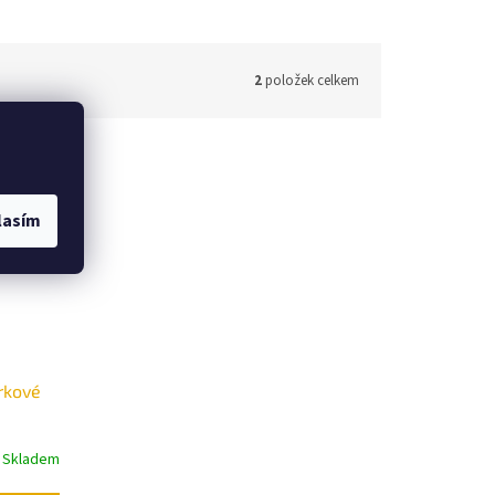
2
položek celkem
lasím
rkové
Skladem