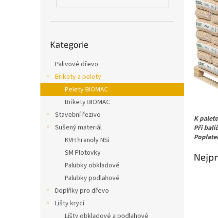
n
e
l
Přeskočit
Kategorie
kategorie
Palivové dřevo
Brikety a pelety
Pelety BIOMAC
Brikety BIOMAC
Stavební řezivo
K palet
Sušený materiál
Při bal
Poplatek
KVH hranoly NSi
SM Plotovky
Nejpr
Palubky obkladové
Palubky podlahové
Doplňky pro dřevo
Lišty krycí
Lišty obkladové a podlahové