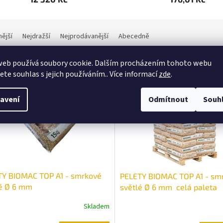
nější
Nejdražší
Nejprodávanější
Abecedně
web používá soubory cookie. Dalším procházením tohoto webu
jete souhlas s jejich používáním.. Více informací
zde
.
avení
Odmítnout
Souh
TY BIOMAC TOP A1 - smrkové
PELETY BIOMAC TOP A1 - sm
lé Ø 6 mm
světlé Ø 6 mm celá paleta
Skladem