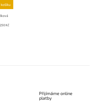
 košíku
elková
250 Kč
Přijímáme online
platby