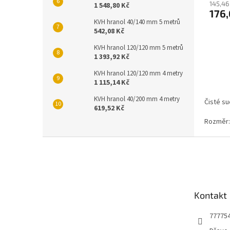
145,46
1 548,80 Kč
176,
KVH hranol 40/140 mm 5 metrů
542,08 Kč
KVH hranol 120/120 mm 5 metrů
1 393,92 Kč
KVH hranol 120/120 mm 4 metry
1 115,14 Kč
KVH hranol 40/200 mm 4 metry
Čisté s
619,52 Kč
Rozměr: 
Z
á
p
a
t
Kontakt
í
77775