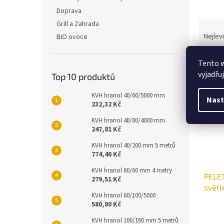
Doprava
Ř
Grill a Zahrada
a
Nejlev
BIO ovoce
z
e
Tento 
V
n
vyjadřu
Top 10 produktů
ý
í
p
p
KVH hranol 40/60/5000 mm
Nast
i
r
232,32 Kč
s
o
KVH hranol 40/80/4000 mm
p
d
247,81 Kč
r
u
o
k
KVH hranol 40/200 mm 5 metrů
774,40 Kč
d
t
u
ů
KVH hranol 60/60 mm 4 metry
PELE
k
279,51 Kč
svět
t
KVH hranol 60/100/5000
ů
580,80 Kč
KVH hranol 100/160 mm 5 metrů