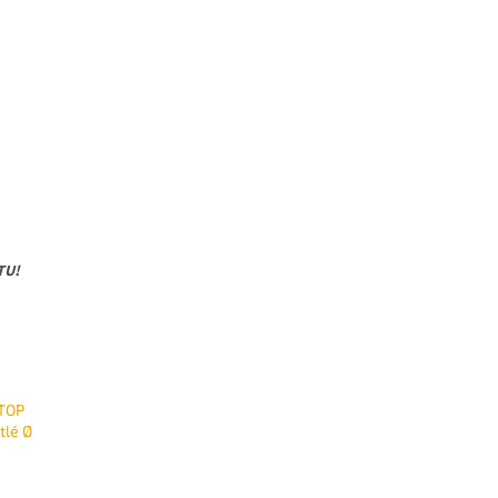
TU!
TOP
tlé Ø