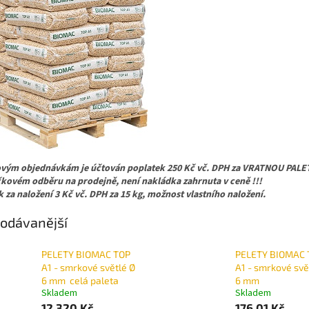
ovým objednávkám je účtován poplatek 250 Kč vč. DPH za VRATNOU PALE
íčkovém odběru na prodejně, není nakládka zahrnuta v ceně !!!
 za naložení 3 Kč vč. DPH za 15 kg, možnost vlastního naložení.
odávanější
PELETY BIOMAC TOP
PELETY BIOMAC 
A1 - smrkové světlé Ø
A1 - smrkové svě
6 mm celá paleta
6 mm
Skladem
Skladem
12 320 Kč
176,01 Kč