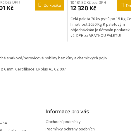
 Kč bez DPH
10 181,82 Kč bez DPH
Do košíku
Do
01 Kč
12 320 Kč
Celá paleta 70 ks pytlů po 15 Kg C
hmotnost 1050 Kg K paletovým
objednávkám je účtován poplatek 
vč. DPH za VRATNOU PALETU!
O
v
uché smrkové/borovicové hobliny bez kůry a chemických pojiv.
l
á
⌀ 6 mm. Certifikace: ENplus A1 CZ 007
d
a
c
í
p
r
v
k
Informace pro vás
y
v
Obchodní podmínky
4754
ý
Podmínky ochrany osobních