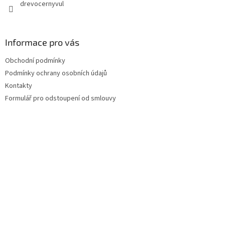
drevocernyvul
ý
p
i
s
Informace pro vás
u
Obchodní podmínky
Podmínky ochrany osobních údajů
Kontakty
Formulář pro odstoupení od smlouvy