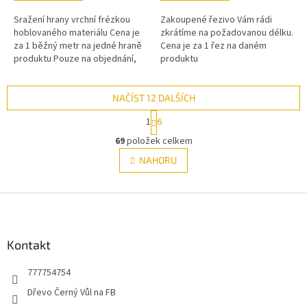
Sražení hrany vrchní frézkou
Zakoupené řezivo Vám rádi
hoblovaného materiálu Cena je
zkrátíme na požadovanou délku.
za 1 běžný metr na jedné hraně
Cena je za 1 řez na daném
produktu Pouze na objednání,
produktu
nelze na počkání
NAČÍST 12 DALŠÍCH
S
1
6
t
O
r
69
položek celkem
v
á
l
NAHORU
n
á
k
d
o
v
Z
a
á
c
á
n
í
p
í
p
a
Kontakt
r
t
v
777754754
í
k
y
Dřevo Černý Vůl na FB
v