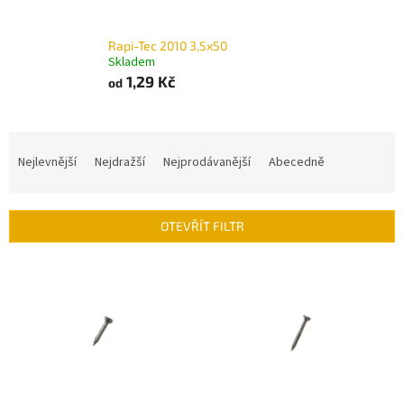
Rapi-Tec 2010 3,5x50
Skladem
1,29 Kč
od
Ř
a
Nejlevnější
Nejdražší
Nejprodávanější
Abecedně
z
e
n
OTEVŘÍT FILTR
í
p
V
r
ý
o
p
d
i
u
s
k
p
t
r
ů