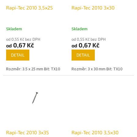
o
d
Rapi-Tec 2010 3,5x25
Rapi-Tec 2010 3x30
u
k
t
Skladem
Skladem
ů
od 0,55 Kč bez DPH
od 0,55 Kč bez DPH
0,67 Kč
0,67 Kč
od
od
DETAIL
DETAIL
Rozměr: 3.5 x 25 mm Bit: TX10
Rozměr: 3 x 30 mm Bit: TX10
Rapi-Tec 2010 3x35
Rapi-Tec 2010 3,5x30