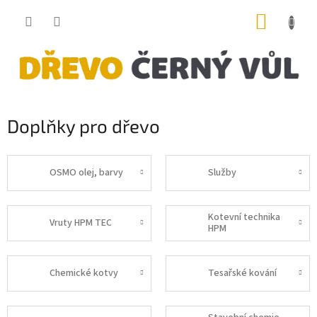
Přejít
NÁKUP
na
obsah
KOŠÍK
Doplňky pro dřevo
OSMO olej, barvy
Služby
Kotevní technika
Vruty HPM TEC
HPM
Chemické kotvy
Tesařské kování