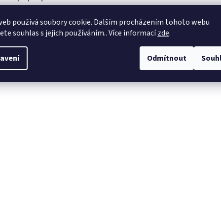
ešní latě
web používá soubory cookie. Dalším procházením tohoto webu
jete souhlas s jejich používáním.. Více informací
zde
.
žívají se jako nosné konstrukce střešní krytiny a na vytvoření vzduchového
avení
Odmítnout
Souh