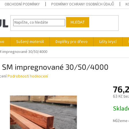
OBCHODNÍ PODMÍNKY
PODMÍNKY OCHRANY OSOBNÍCH ÚDAJŮ
K
HLEDAT
ivo
Sušený materiál
Doplňky pro dřevo
Lišty krycí
M impregnované 30/50/4000
ě SM impregnované 30/50/4000
né
cení
Podrobnosti hodnocení
ní
76,
u
63 Kč be
Měrná
Skla
cena:
ek.
Můžeme d