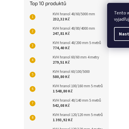
Top 10 produktů
Stř
Tento 
KVH hranol 40/60/5000 mm
vyjadřu
- pou
232,32 Kč
KVH hranol 40/80/4000 mm
Nast
247,81 Kč
KVH hranol 40/200 mm 5 metrů
774,40 Kč
KVH hranol 60/60 mm 4 metry
279,51 Kč
KVH hranol 60/100/5000
580,80 Kč
KVH hranol 100/160 mm 5 metrů
1 548,80 Kč
KVH hranol 40/140 mm 5 metrů
542,08 Kč
KVH hranol 120/120 mm 5 metrů
1 393,92 Kč