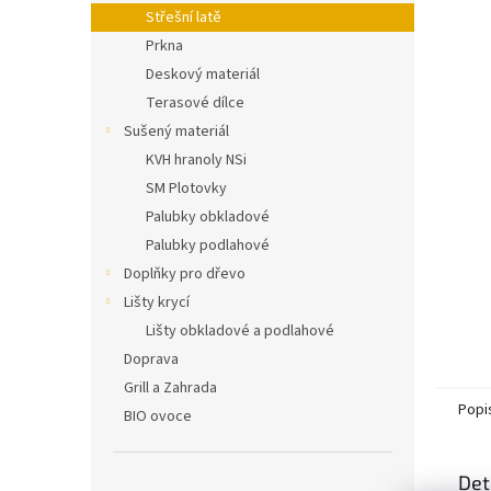
n
Střešní latě
e
Prkna
l
Deskový materiál
Terasové dílce
Sušený materiál
KVH hranoly NSi
SM Plotovky
Palubky obkladové
Palubky podlahové
Doplňky pro dřevo
Lišty krycí
Lišty obkladové a podlahové
Doprava
Grill a Zahrada
Popi
BIO ovoce
Det