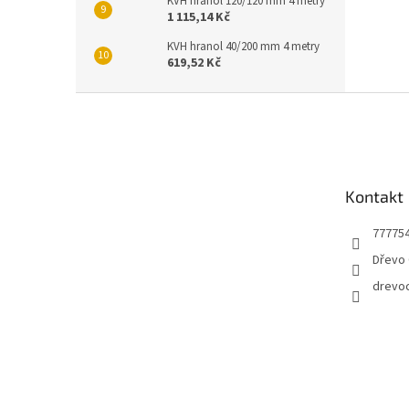
KVH hranol 120/120 mm 4 metry
1 115,14 Kč
KVH hranol 40/200 mm 4 metry
619,52 Kč
Z
á
p
a
t
Kontakt
í
77775
Dřevo 
drevo