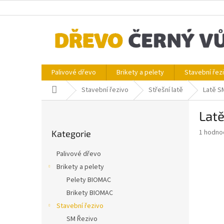
Přejít
na
obsah
Palivové dřevo
Brikety a pelety
Stavební řez
Domů
Stavební řezivo
Střešní latě
Latě S
P
Lat
o
Přeskočit
s
Průměr
1 hodno
Kategorie
kategorie
t
hodnoce
r
produkt
Palivové dřevo
a
je
Brikety a pelety
5,0
n
z
Pelety BIOMAC
n
5
í
Brikety BIOMAC
hvězdič
p
Stavební řezivo
a
SM Řezivo