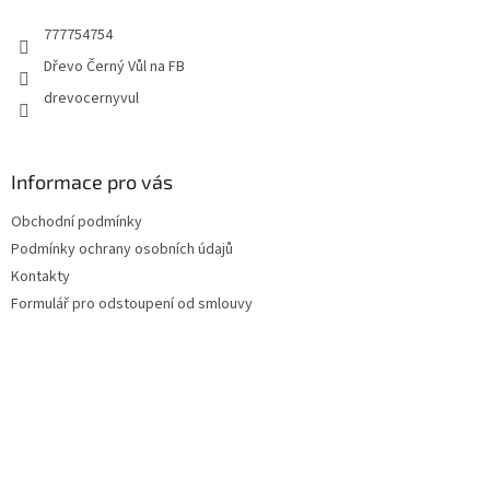
t
777754754
í
Dřevo Černý Vůl na FB
drevocernyvul
Informace pro vás
Obchodní podmínky
Podmínky ochrany osobních údajů
Kontakty
Formulář pro odstoupení od smlouvy