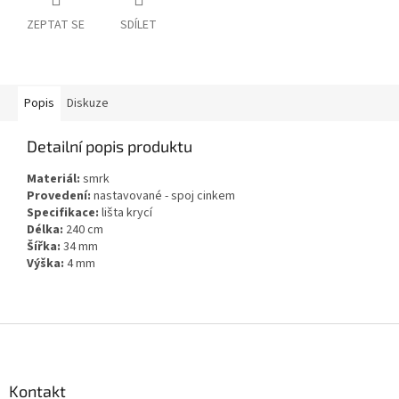
ZEPTAT SE
SDÍLET
Popis
Diskuze
Detailní popis produktu
Materiál:
smrk
Provedení:
nastavované - spoj cinkem
Specifikace:
lišta krycí
Délka:
240 cm
Šířka:
34 mm
Výška:
4 mm
Z
á
p
a
Kontakt