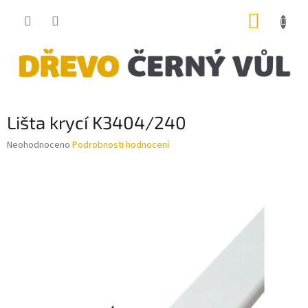
Přejít
NÁKUP
na
obsah
KOŠÍK
Lišta krycí K3404/240
Průměrné
Neohodnoceno
Podrobnosti hodnocení
hodnocení
produktu
je
0,0
z
5
hvězdiček.