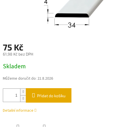
75 Kč
61,98 Kč bez DPH
Měrná
Skladem
cena:
Můžeme doručit do:
21.8.2026
Přidat do košíku
Detailní informace