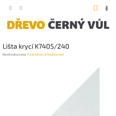
Přejít
NÁKUP
na
obsah
KOŠÍK
Lišta krycí K7405/240
Průměrné
Neohodnoceno
Podrobnosti hodnocení
hodnocení
produktu
je
0,0
z
5
hvězdiček.