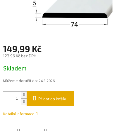
149,99 Kč
123,96 Kč bez DPH
Měrná
Skladem
cena:
Můžeme doručit do:
24.8.2026
Přidat do košíku
Detailní informace