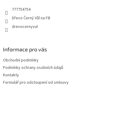
t
777754754
í
Dřevo Černý Vůl na FB
drevocernyvul
Informace pro vás
Obchodní podmínky
Podmínky ochrany osobních údajů
Kontakty
Formulář pro odstoupení od smlouvy