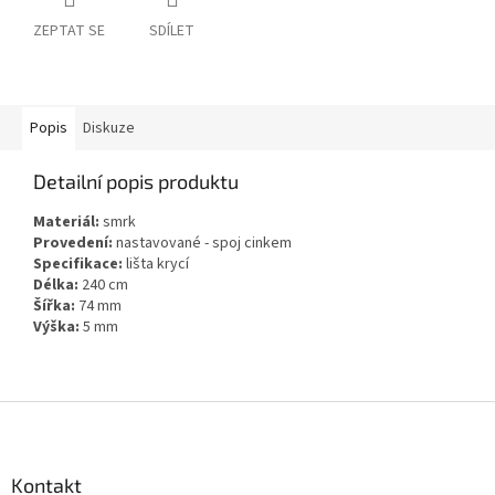
ZEPTAT SE
SDÍLET
Popis
Diskuze
Detailní popis produktu
Materiál:
smrk
Provedení:
nastavované - spoj cinkem
Specifikace:
lišta krycí
Délka:
240 cm
Šířka:
74 mm
Výška:
5 mm
Z
á
p
a
Kontakt