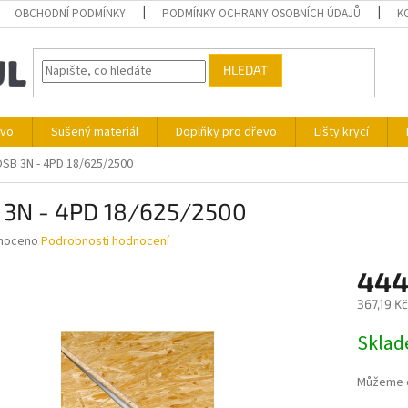
OBCHODNÍ PODMÍNKY
PODMÍNKY OCHRANY OSOBNÍCH ÚDAJŮ
K
HLEDAT
ivo
Sušený materiál
Doplňky pro dřevo
Lišty krycí
SB 3N - 4PD 18/625/2500
 3N - 4PD 18/625/2500
né
noceno
Podrobnosti hodnocení
ní
444
u
367,19 K
Měrná
Skla
cena:
ek.
Můžeme d