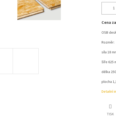
Cena za
OSB desk
Rozměr:
síla 18 m
šíře 625
délka 25
plocha 1
Detailní 
TISK