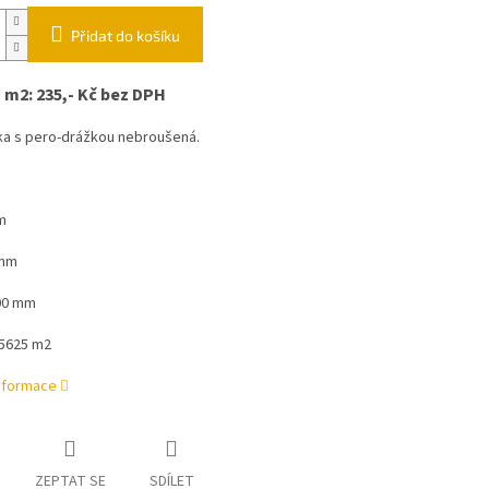
Přidat do košíku
 m2: 235,- Kč bez DPH
a s pero-drážkou nebroušená.
m
 mm
00 mm
,5625 m2
informace
ZEPTAT SE
SDÍLET