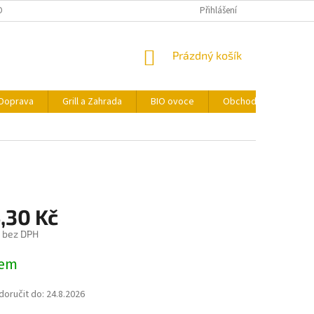
ONTAKTY
FORMULÁŘ PRO ODSTOUPENÍ OD SMLOUVY
Přihlášení
NÁKUPNÍ
Prázdný košík
KOŠÍK
Doprava
Grill a Zahrada
BIO ovoce
Obchodní podmínky
,30 Kč
č bez DPH
dem
oručit do:
24.8.2026