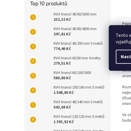
Top 10 produktů
KVH hranol 40/60/5000 mm
232,32 Kč
Popi
KVH hranol 40/80/4000 mm
247,81 Kč
Tento 
vyjadřu
Det
KVH hranol 40/200 mm 5 metrů
774,40 Kč
OSB
Nast
KVH hranol 60/60 mm 4 metry
lisov
279,51 Kč
dobr
více
KVH hranol 60/100/5000
orie
580,80 Kč
Rozm
KVH hranol 100/160 mm 5 metrů
1 548,80 Kč
nejl
třís
KVH hranol 40/140 mm 5 metrů
inte
542,08 Kč
Ve s
KVH hranol 120/120 mm 5 metrů
budo
1 393,92 Kč