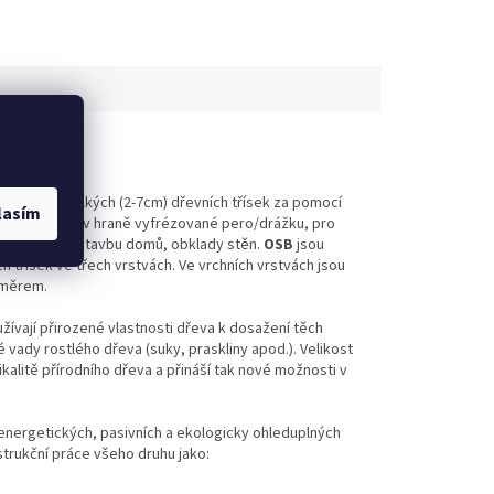
-slepením velkých (2-7cm) dřevních třísek za pomocí
lasím
ou také mít v hraně vyfrézované pero/drážku, pro
ívají se i na stavbu domů, obklady stěn.
OSB
jsou
 třísek ve třech vrstvách. Ve vrchních vrstvách jsou
směrem.
žívají přirozené vlastnosti dřeva k dosažení těch
vady rostlého dřeva (suky, praskliny apod.). Velikost
kalitě přírodního dřeva a přináší tak nové možnosti v
nergetických, pasivních a ekologicky ohleduplných
trukční práce všeho druhu jako: