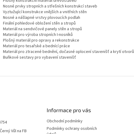
Plošný konstrukční materiál dřevostaveb
Nosné prvky stropních a střešních konstrukcí staveb
Vyztužující konstrukce vnějších a vnitřních stěn
Nosné a nášlapné vrstvy plovoucích podlah
Finální pohledové obložení stěn a stropů
Materiál na sendvičové panely stěn a stropů
Materiál pro výroba stropních I-nosníků
Plošný materiál pro opravy a rekonstrukce
Materiál pro tesařské a bednící práce
Materiál pro ztracené bednění, dočasné oplocení stavenišť a krytí otvor
Buňkové sestavy pro vybavení stavenišť
Informace pro vás
Obchodní podmínky
4754
Podmínky ochrany osobních
Černý Vůl na FB