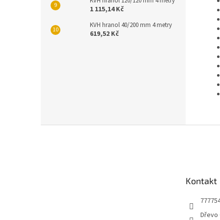
KVH hranol 120/120 mm 4 metry
1 115,14 Kč
KVH hranol 40/200 mm 4 metry
619,52 Kč
Z
á
p
a
t
Kontakt
í
77775
Dřevo 