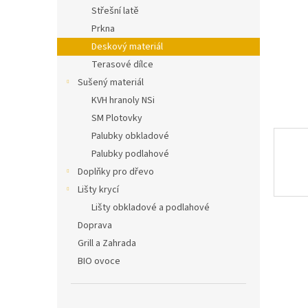
n
Střešní latě
e
Prkna
l
Deskový materiál
Terasové dílce
Sušený materiál
KVH hranoly NSi
SM Plotovky
Palubky obkladové
Palubky podlahové
Doplňky pro dřevo
Lišty krycí
Lišty obkladové a podlahové
Doprava
Grill a Zahrada
BIO ovoce