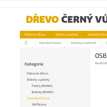
Přejít
na
obsah
Palivové dřevo
Brikety a pelety
Stavební řez
Domů
Stavební řezivo
Deskový materiál
O
P
OSB
o
Přeskočit
s
Průměr
Neohod
Kategorie
kategorie
t
hodnoce
r
produkt
Palivové dřevo
a
je
Brikety a pelety
0,0
n
z
Pelety BIOMAC
n
5
í
Brikety BIOMAC
hvězdič
p
Stavební řezivo
a
SM Řezivo