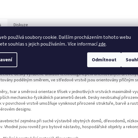
s
Diskuze
web používá soubory cookie. Dalším procházením tohoto webu
jete souhlas s jejich používáním.. Více informací
zde
.
ailní popis produktu
 deska
(anglicky Oriented strand board) je druh desky vytvořené spojením
avení
Odmítnout
Souh
ání.
OSB desky
se vyrábí s broušeným a nebo nebroušeným povrchem. Můž
é napojení při tvorbě podlah nebo stěn.
OSB desky
jsou vlhku odolné, použ
účelové desky vyráběné unikátní technologií lepení orientovaných dřevěných
ntovány podélným směrem, ve středové vrstvě jsou orientovány příčným 
ěry, tvar a směrová orientace třísek v jednotlivých vrstvách maximálně vyu
epších mechanicko-fyzikálních parametrů desek. Desky neobsahují přirozené 
ek v povrchové vrstvě umožňuje vyniknout přirozené struktuře, barvě a rusti
riérovém designu.
tavebnictví zejména při suché výstavbě obytných domů, dřevodomů, nízkoe
v. Vhodné jsou rovněž pro bytové nástavby, hospodářské objekty a rekons