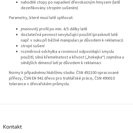
nahodilé stopy po napadení dřevokazným hmyzem (latě
dezinfikovány strojním sušením)
Parametry, které musí latě splňovat:
jmenovitý profil po min. 4/5 délky latě
dostatečná pevnost nevylučující použití (prasknutí latě
např. v suku při běžné manipulaci je důvodem k reklamaci)
strojní sušení
rozměrová odchylka a rovinnost odpovídající smyslu
použití; silná křemelnatost a křivost („hokejka“) zejména u
silnějších dimenzí latí je důvodem k reklamaci
Normy k případnému hlubšímu studiu: ČSN 492100 opracované
přířezy, ČSN EN 942 dřevo pro truhlářské práce, ČSN 490010
tolerance v dřevařském průmyslu.
Z
á
p
a
Kontakt