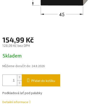
154,99 Kč
128,09 Kč bez DPH
Měrná
Skladem
cena:
Můžeme doručit do:
24.8.2026
Přidat do košíku
Podkladová lať pod palubky
Detailní informace