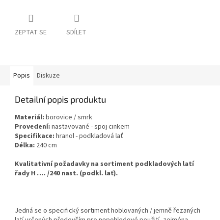
ZEPTAT SE
SDÍLET
Popis
Diskuze
Detailní popis produktu
Materiál:
borovice / smrk
Provedení:
nastavované - spoj cinkem
Specifikace:
hranol - podkladová lať
Délka:
240 cm
Kvalitativní požadavky na sortiment podkladových latí
řady H …. /240 nast. (podkl. lať).
Jedná se o specifický sortiment hoblovaných / jemně řezaných