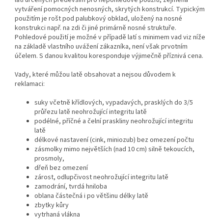
latí určených především pro nepohledové použití, zejména
vytváření pomocných nenosných, skrytých konstrukcí. Typickým
použitím je rošt pod palubkový obklad, uložený na nosné
konstrukci např. na zdi či jiné primárně nosné struktuře.
Pohledové použití je možné v případě latí s minimem vad viz níže
na základě vlastního uvážení zákazníka, není však prvotním
účelem. S danou kvalitou koresponduje výjimečně příznivá cena.
Vady, které můžou latě obsahovat a nejsou důvodem k
reklamaci:
suky včetně křídlových, vypadavých, prasklých do 3/5
průřezu latě neohrožující integritu latě
podélné, příčné a čelní praskliny neohrožující integritu
latě
délkové nastavení (cink, miniozub) bez omezení počtu
zásmolky mimo největších (nad 10 cm) silně tekoucích,
prosmoly,
dřeň bez omezení
zárost, odlupčivost neohrožující integritu latě
zamodrání, tvrdá hniloba
oblana částečná i po většinu délky latě
zbytky kůry
vytrhaná vlákna