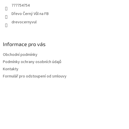
t
777754754
í
Dřevo Černý Vůl na FB
drevocernyvul
Informace pro vás
Obchodní podmínky
Podmínky ochrany osobních údajů
Kontakty
Formulář pro odstoupení od smlouvy