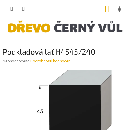
Přejít
NÁKUP
na
obsah
KOŠÍK
Podkladová lať H4545/240
Průměrné
Neohodnoceno
Podrobnosti hodnocení
hodnocení
produktu
je
0,0
z
5
hvězdiček.