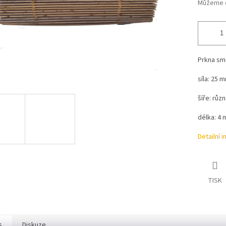
Můžeme d
Prkna smr
síla: 25 
šíře: různ
délka: 4 
Detailní 
TISK
s
Diskuze