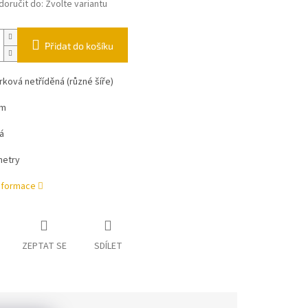
oručit do:
Zvolte variantu
Přidat do košíku
ková netříděná (různé šíře)
mm
á
metry
informace
ZEPTAT SE
SDÍLET