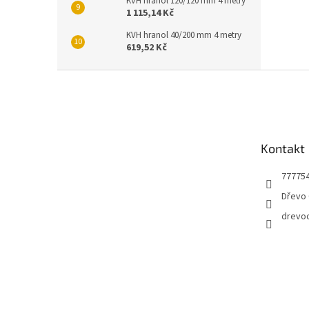
KVH hranol 120/120 mm 4 metry
1 115,14 Kč
KVH hranol 40/200 mm 4 metry
619,52 Kč
Z
á
p
a
t
Kontakt
í
77775
Dřevo 
drevo