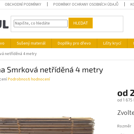
OBCHODNÍ PODMÍNKY
PODMÍNKY OCHRANY OSOBNÍCH ÚDAJŮ
K
HLEDAT
ivo
Sušený materiál
Doplňky pro dřevo
Lišty krycí
vá netříděná 4 metry
na Smrková netříděná 4 metry
né
cení
Podrobnosti hodnocení
ní
od
2
u
od
1 675 
Měrná
Zvolt
cena:
ek.
Rozměr