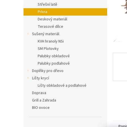
n
Střešní latě
e
Prkna
l
Deskový materiál
Terasové dílce
Sušený materiál
KVH hranoly NSi
SM Plotovky
Palubky obkladové
Palubky podlahové
Doplňky pro dřevo
Lišty krycí
Lišty obkladové a podlahové
Doprava
Grill a Zahrada
BIO ovoce
Popi