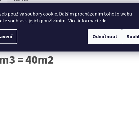
web používá soubory cookie. Dalším procházením tohoto webu
ailní popis produktu
jete souhlas s jejich používáním.. Více informací
zde
.
a šířkově netříděné, jsou prkna o různých šířkách obvykle 10-20 cm.
avení
Odmítnout
Souh
odávají se na kusy, ale spíše na objem
m3
, nebo plochu
m2.
 m3 = 40m2