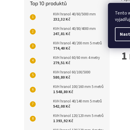
Top 10 produktů
Tento 
KVH hranol 40/60/5000 mm
Det
vyjadřu
232,32 Kč
KVH hranol 40/80/4000 mm
Prkn
Nast
247,81 Kč
Nepr
KVH hranol 40/200 mm 5 metrů
774,40 Kč
1
KVH hranol 60/60 mm 4 metry
279,51 Kč
KVH hranol 60/100/5000
580,80 Kč
KVH hranol 100/160 mm 5 metrů
1 548,80 Kč
KVH hranol 40/140 mm 5 metrů
542,08 Kč
KVH hranol 120/120 mm 5 metrů
1 393,92 Kč