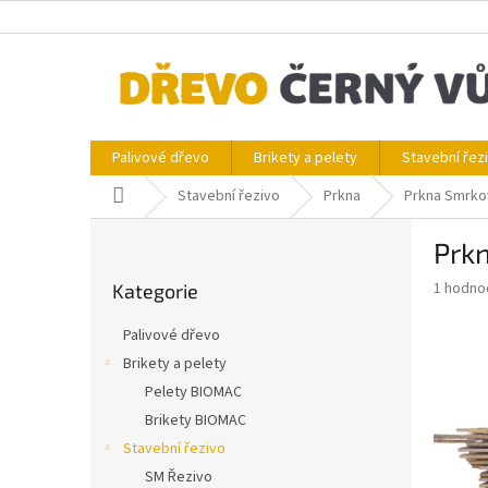
Přejít
na
obsah
Palivové dřevo
Brikety a pelety
Stavební řez
Domů
Stavební řezivo
Prkna
Prkna Smrko
P
Prk
o
Přeskočit
s
Průměr
1 hodno
Kategorie
kategorie
t
hodnoce
r
produkt
Palivové dřevo
a
je
Brikety a pelety
5,0
n
z
Pelety BIOMAC
n
5
í
Brikety BIOMAC
hvězdič
p
Stavební řezivo
a
SM Řezivo