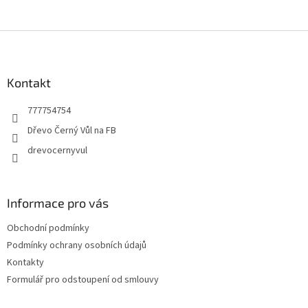
Z
á
p
a
Kontakt
t
777754754
í
Dřevo Černý Vůl na FB
drevocernyvul
Informace pro vás
Obchodní podmínky
Podmínky ochrany osobních údajů
Kontakty
Formulář pro odstoupení od smlouvy