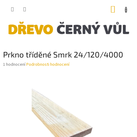
Přejít
NÁKUP
na
obsah
KOŠÍK
Prkno tříděné Smrk 24/120/4000
Průměrné
1 hodnocení
Podrobnosti hodnocení
hodnocení
produktu
je
5,0
z
5
hvězdiček.