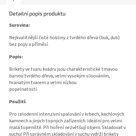
Detailní popis produktu
Surovina:
Nejkvalitnější čisté hobliny z tvrdého dřeva (buk, dub)
bez pojiv a příměsí.
Popis
:
Brikety ve tvaru kvádru jsou charakteristické tmavou
barvou tvrdého dřeva, velmi vysokým slisováním,
hranatým tvarem a velmi nízkou
popelnatostí.
Použití
:
Pro celodenní intenzivní spalování v krbech, kachlových
kamnech a jiných topných zařízeních. Ideální pro velmi
malá topeniště.
Při hoření nezvětšují objem. Skladovat v
suchu! Při správném skladování v suchu vydrží brikety