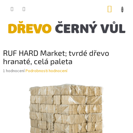
Přejít
NÁKUP
na
obsah
KOŠÍK
RUF HARD Market; tvrdé dřevo
hranaté, celá paleta
Průměrné
1 hodnocení
Podrobnosti hodnocení
hodnocení
produktu
je
5,0
z
5
hvězdiček.