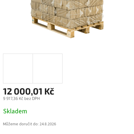
12 000,01 Kč
9 917,36 Kč bez DPH
Měrná
Skladem
cena:
Můžeme doručit do:
24.8.2026