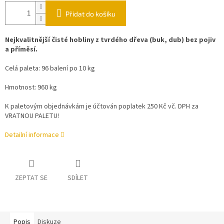
Přidat do košíku
Nejkvalitnější čisté hobliny z tvrdého dřeva (buk, dub) bez pojiv
a příměsí.
Celá paleta: 96 balení po 10 kg
Hmotnost: 960 kg
K paletovým objednávkám je účtován poplatek 250 Kč vč. DPH za
VRATNOU PALETU!
Detailní informace
ZEPTAT SE
SDÍLET
Popis
Diskuze