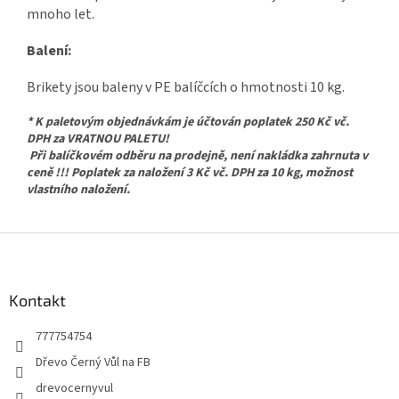
mnoho let.
Balení:
Brikety jsou baleny v PE balíčcích o hmotnosti 10 kg.
* K paletovým objednávkám je účtován poplatek 250 Kč vč.
DPH za VRATNOU PALETU!
Při balíčkovém odběru na prodejně, není nakládka zahrnuta v
ceně !!! Poplatek za naložení 3 Kč vč. DPH za 10 kg, možnost
vlastního naložení.
Z
á
p
a
Kontakt
t
777754754
í
Dřevo Černý Vůl na FB
drevocernyvul