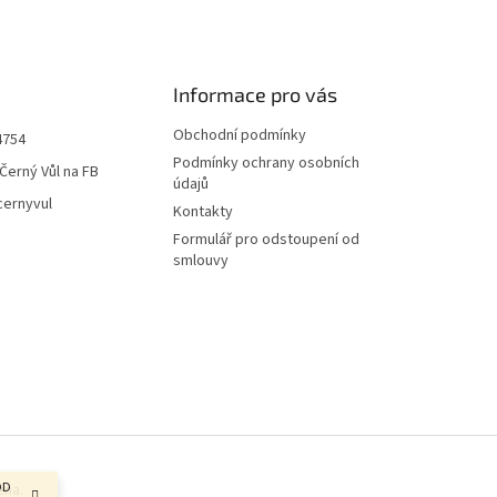
Informace pro vás
Obchodní podmínky
4754
Podmínky ochrany osobních
Černý Vůl na FB
údajů
cernyvul
Kontakty
Formulář pro odstoupení od
smlouvy
OD
ena.