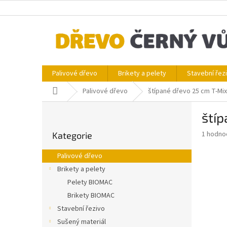
Přejít
na
obsah
Palivové dřevo
Brikety a pelety
Stavební řez
Domů
Palivové dřevo
štípané dřevo 25 cm T-Mix
P
štíp
o
Přeskočit
s
Průměr
1 hodno
Kategorie
kategorie
t
hodnoce
r
produkt
Palivové dřevo
a
je
Brikety a pelety
5,0
n
z
Pelety BIOMAC
n
5
í
Brikety BIOMAC
hvězdič
p
Stavební řezivo
a
Sušený materiál