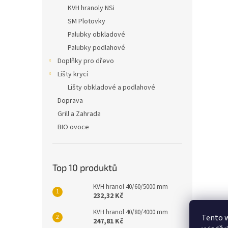
n
KVH hranoly NSi
e
SM Plotovky
l
Palubky obkladové
Palubky podlahové
Doplňky pro dřevo
Lišty krycí
Lišty obkladové a podlahové
Doprava
Grill a Zahrada
BIO ovoce
Top 10 produktů
KVH hranol 40/60/5000 mm
232,32 Kč
KVH hranol 40/80/4000 mm
Tento 
247,81 Kč
Popi