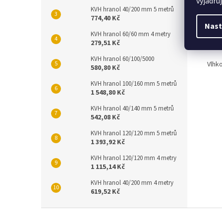
vyjadřu
KVH hranol 40/200 mm 5 metrů
774,40 Kč
Nast
Det
KVH hranol 60/60 mm 4 metry
279,51 Kč
Paliv
KVH hranol 60/100/5000
Vlhk
580,80 Kč
KVH hranol 100/160 mm 5 metrů
1 548,80 Kč
KVH hranol 40/140 mm 5 metrů
542,08 Kč
KVH hranol 120/120 mm 5 metrů
1 393,92 Kč
KVH hranol 120/120 mm 4 metry
1 115,14 Kč
KVH hranol 40/200 mm 4 metry
619,52 Kč
Z