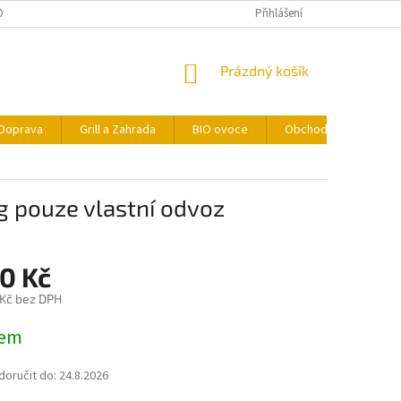
ONTAKTY
FORMULÁŘ PRO ODSTOUPENÍ OD SMLOUVY
Přihlášení
NÁKUPNÍ
Prázdný košík
KOŠÍK
Doprava
Grill a Zahrada
BIO ovoce
Obchodní podmínky
g pouze vlastní odvoz
0 Kč
 Kč bez DPH
dem
oručit do:
24.8.2026