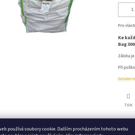
Pro vlast
Ke každ
Bag 300,
Záloha je
Při poško
Detailní 
TISK
web používá soubory cookie. Dalším procházením tohoto webu
s
Diskuze