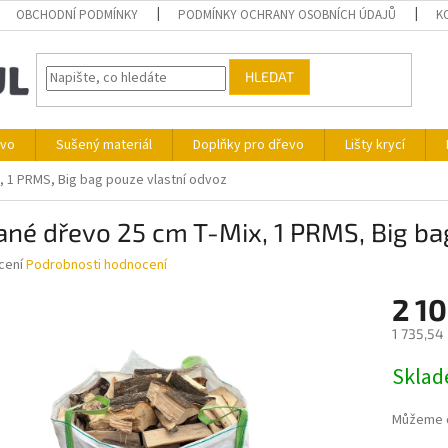
OBCHODNÍ PODMÍNKY
PODMÍNKY OCHRANY OSOBNÍCH ÚDAJŮ
K
HLEDAT
ivo
Sušený materiál
Doplňky pro dřevo
Lišty krycí
, 1 PRMS, Big bag pouze vlastní odvoz
ané dřevo 25 cm T-Mix, 1 PRMS, Big ba
né
cení
Podrobnosti hodnocení
ní
2 10
u
1 735,54
Měrná
Skla
cena:
ek.
Můžeme d