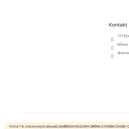
á
p
a
t
Kontakt
í
77775
Dřevo 
drevo
!!! Dne 7.8. z technických důvodů ZAVŘENO!!! POZOR !!! ZMĚNA OTEVÍRACÍ DOBY: 
Copyright 2026
drevocernyvul.cz
. Všechna práva vyhraz