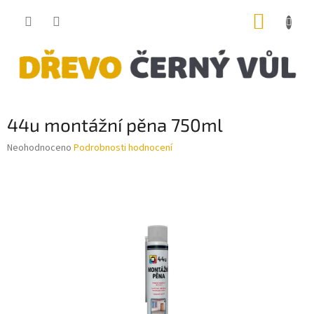
Přejít
NÁKUP
na
obsah
KOŠÍK
44u montážní pěna 750ml
Průměrné
Neohodnoceno
Podrobnosti hodnocení
hodnocení
produktu
je
0,0
z
5
hvězdiček.