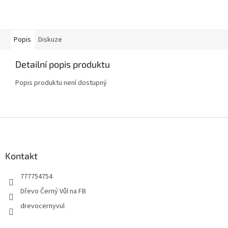
Popis
Diskuze
Detailní popis produktu
Popis produktu není dostupný
Z
á
p
a
Kontakt
t
777754754
í
Dřevo Černý Vůl na FB
drevocernyvul