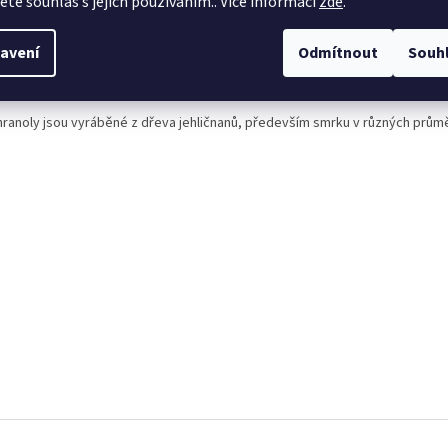
jete souhlas s jejich používáním.. Více informací
zde
.
 hranoly
avení
Odmítnout
Souh
ěné KVH hranoly jsou hoblované hranoly, sušené z kvalitního dřeva a pro s
ostavby, krovy a další dřevěné stavební konstrukce.
hranoly jsou vyráběné z dřeva jehličnanů, především smrku v různých prům