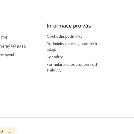
Informace pro vás
Obchodní podmínky
4754
Podmínky ochrany osobních
Černý Vůl na FB
údajů
cernyvul
Kontakty
Formulář pro odstoupení od
smlouvy
OD
ena.