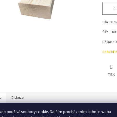
Síla: 60 
Šíře: 10
Délka: 5
Detailní 
TISK
s
Diskuze
web používá soubory cookie. Dalším procházením tohoto webu
ailní popis produktu