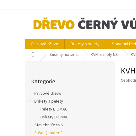
Přejít
na
obsah
Palivové dřevo
Brikety a pelety
Stavební řez
Domů
Sušený materiál
KVH hranoly NSi
KV
P
KVH
o
Přeskočit
s
Průměr
Neohod
Kategorie
kategorie
t
hodnoce
r
produkt
Palivové dřevo
a
je
Brikety a pelety
0,0
n
z
Pelety BIOMAC
n
5
í
Brikety BIOMAC
hvězdič
p
Stavební řezivo
a
Sušený materiál