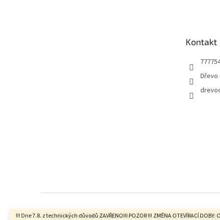
á
p
a
t
Kontakt
í
77775
Dřevo 
drevo
!!! Dne 7.8. z technických důvodů ZAVŘENO!!! POZOR !!! ZMĚNA OTEVÍRACÍ DOBY: 
Copyright 2026
drevocernyvul.cz
. Všechna práva vyhraz