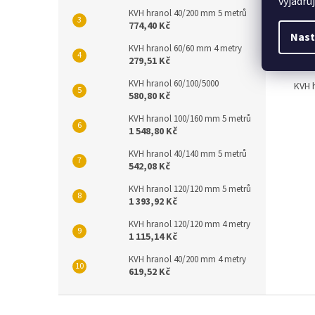
vyjadřu
KVH hranol 40/200 mm 5 metrů
KVH
774,40 Kč
Nast
Dřev
KVH hranol 60/60 mm 4 metry
dřev
279,51 Kč
KVH hranol 60/100/5000
KVH 
580,80 Kč
KVH hranol 100/160 mm 5 metrů
1 548,80 Kč
KVH hranol 40/140 mm 5 metrů
542,08 Kč
KVH hranol 120/120 mm 5 metrů
1 393,92 Kč
KVH hranol 120/120 mm 4 metry
1 115,14 Kč
KVH hranol 40/200 mm 4 metry
619,52 Kč
Z