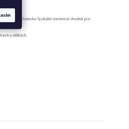
lasím
vé vysoké mechanicko fyzikální vlastnosti vhodné pro
ěrech a délkách.