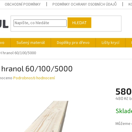
OBCHODNÍ PODMÍNKY
PODMÍNKY OCHRANY OSOBNÍCH ÚDAJŮ
K
HLEDAT
ivo
Sušený materiál
Doplňky pro dřevo
Lišty krycí
H hranol 60/100/5000
 hranol 60/100/5000
né
noceno
Podrobnosti hodnocení
ní
580
u
480 Kč 
Měrná
Skla
cena:
ek.
Můžeme d