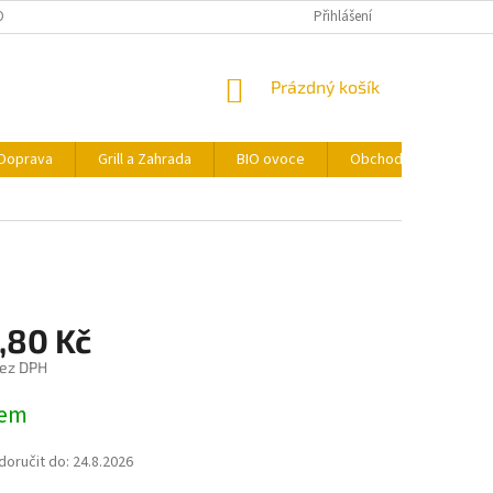
ONTAKTY
FORMULÁŘ PRO ODSTOUPENÍ OD SMLOUVY
Přihlášení
NÁKUPNÍ
Prázdný košík
KOŠÍK
Doprava
Grill a Zahrada
BIO ovoce
Obchodní podmínky
,80 Kč
bez DPH
dem
oručit do:
24.8.2026