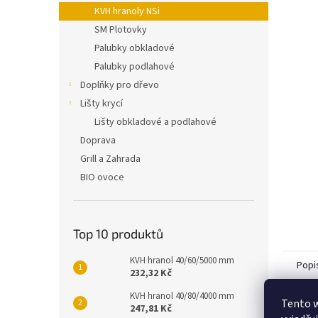
n
KVH hranoly NSi
e
SM Plotovky
l
Palubky obkladové
Palubky podlahové
Doplňky pro dřevo
Lišty krycí
Lišty obkladové a podlahové
Doprava
Grill a Zahrada
BIO ovoce
Top 10 produktů
KVH hranol 40/60/5000 mm
Popi
232,32 Kč
KVH hranol 40/80/4000 mm
Tento 
247,81 Kč
Det