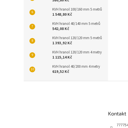
580,80 Kč
KVH hranol 100/160 mm 5 metrů
1 548,80 Kč
KVH hranol 40/140 mm 5 metrů
542,08 Kč
KVH hranol 120/120 mm 5 metrů
1 393,92 Kč
KVH hranol 120/120 mm 4 metry
1 115,14 Kč
KVH hranol 40/200 mm 4 metry
619,52 Kč
Z
á
p
a
t
Kontakt
í
77775