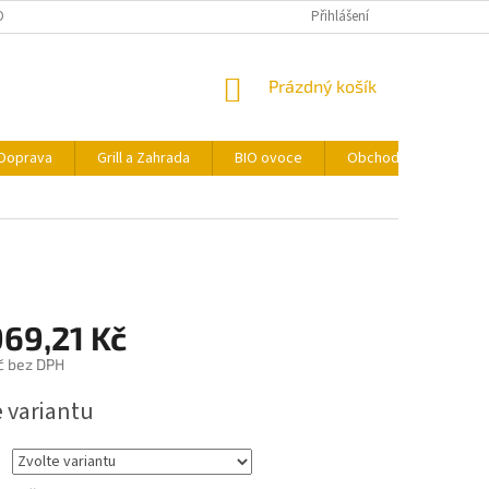
ONTAKTY
FORMULÁŘ PRO ODSTOUPENÍ OD SMLOUVY
Přihlášení
NÁKUPNÍ
Prázdný košík
KOŠÍK
Doprava
Grill a Zahrada
BIO ovoce
Obchodní podmínky
69,21 Kč
č
bez DPH
e variantu