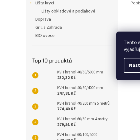
Popi
Lišty krycí
Lišty obkladové a podlahové
Doprava
Grill a Zahrada
BIO ovoce
Tento 
vyjadřu
Top 10 produktů
Nast
KVH hranol 40/60/5000 mm
232,32 Kč
KVH hranol 40/80/4000 mm
247,81 Kč
KVH hranol 40/200 mm 5 metrů
774,40 Kč
KVH hranol 60/60 mm 4 metry
279,51 Kč
KVH hranol 60/100/5000