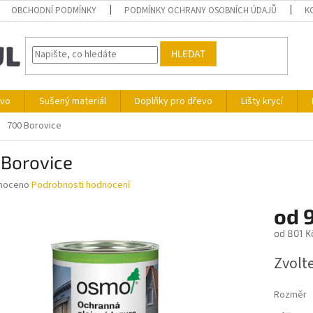
OBCHODNÍ PODMÍNKY
PODMÍNKY OCHRANY OSOBNÍCH ÚDAJŮ
K
HLEDAT
ivo
Sušený materiál
Doplňky pro dřevo
Lišty krycí
700 Borovice
 Borovice
né
noceno
Podrobnosti hodnocení
ní
od
9
u
od
801 K
Měrná
Zvolt
cena:
ek.
Rozměr