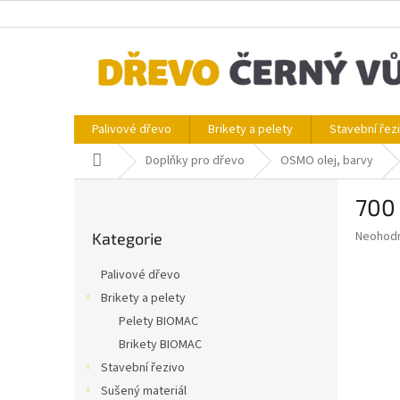
Přejít
na
obsah
Palivové dřevo
Brikety a pelety
Stavební řez
Domů
Doplňky pro dřevo
OSMO olej, barvy
P
700
o
Přeskočit
s
Průměr
Neohod
Kategorie
kategorie
t
hodnoce
r
produkt
Palivové dřevo
a
je
Brikety a pelety
0,0
n
z
Pelety BIOMAC
n
5
í
Brikety BIOMAC
hvězdič
p
Stavební řezivo
a
Sušený materiál