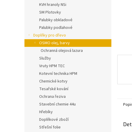
n
KVH hranoly NSi
e
SM Plotovky
l
Palubky obkladové
Palubky podlahové
Doplňky pro dřevo
OSMO olej, barvy
Ochranná olejová lazura
Služby
Vruty HPM TEC
Kotevní technika HPM
Chemické kotvy
Tesařské kování
Ochrana řeziva
Stavební chemie 44u
Popi
Hřebíky
Doplňkové zboží
Det
Střešní folie