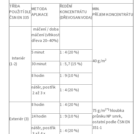
TŘÍDA
ŘEDĚNÍ
METODA
MIN.
POUŽITÍ DLE
KONCENTRÁTU
APLIKACE
PŘÍJEM KONCENTRÁTU
ČSN EN 335
(DŘEVOSAN:VODA)
máčení / doba
máčení (vlhkost
dřeva 20–40%)
5 minut
1 : 4 (20 %)
Interiér
2
40 g/m
(1-2)
30 minut
1 : 5,7 (15 %)
8 hodin
1 : 9 (10 %)
nátěr, postřik
1 : 4 (20 %)
2 až 3 x
8 hodin
1 : 4 (20 %)
2
*)
75 g/m
hloubka
24 hodin
1 : 9 (10 %)
průniku NP smrk,
Exteriér (3)
ostatní podle ČSN EN
351-1
nátěr, postřik
1 : 4 (20 %)
3 až 4 x