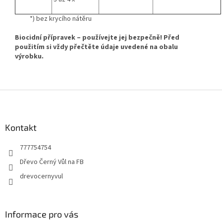
*) bez krycího nátěru
Biocidní přípravek – používejte jej bezpečně! Před
použitím si vždy přečtěte údaje uvedené na obalu
výrobku.
Z
á
p
a
Kontakt
t
777754754
í
Dřevo Černý Vůl na FB
drevocernyvul
Informace pro vás