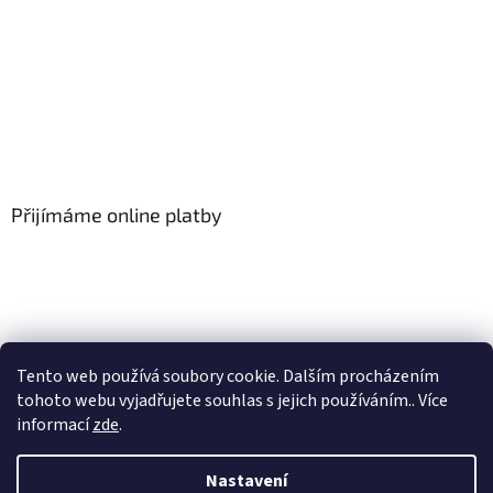
Přijímáme online platby
Tento web používá soubory cookie. Dalším procházením
tohoto webu vyjadřujete souhlas s jejich používáním.. Více
informací
zde
.
Vytvořil Shoptet
Nastavení
Nastavil tým EshopyUmíme.cz