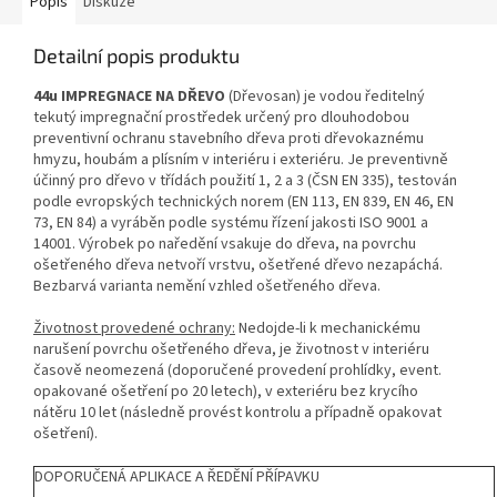
Popis
Diskuze
Detailní popis produktu
44u
IMPREGNACE
NA DŘEVO
(Dřevosan) je vodou ředitelný
tekutý impregnační prostředek určený pro dlouhodobou
preventivní ochranu stavebního dřeva proti dřevokaznému
hmyzu, houbám a plísním v interiéru i exteriéru. Je preventivně
účinný pro dřevo v třídách použití 1, 2 a 3 (ČSN EN 335), testován
podle evropských technických norem (EN 113, EN 839, EN 46, EN
73, EN 84) a vyráběn podle systému řízení jakosti ISO 9001 a
14001. Výrobek po naředění vsakuje do dřeva, na povrchu
ošetřeného dřeva netvoří vrstvu, ošetřené dřevo nezapáchá.
Bezbarvá varianta nemění vzhled ošetřeného dřeva.
Životnost provedené ochrany:
Nedojde-li k mechanickému
narušení povrchu ošetřeného dřeva, je životnost v interiéru
časově neomezená (doporučené provedení prohlídky, event.
opakované ošetření po 20 letech), v exteriéru bez krycího
nátěru 10 let (následně provést kontrolu a případně opakovat
ošetření).
DOPORUČENÁ APLIKACE A ŘEDĚNÍ PŘÍPAVKU