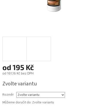
od
195 Kč
od
161,16 Kč
bez DPH
Měrná
Zvolte variantu
cena:
Rozměr
Můžeme doručit do:
Zvolte variantu