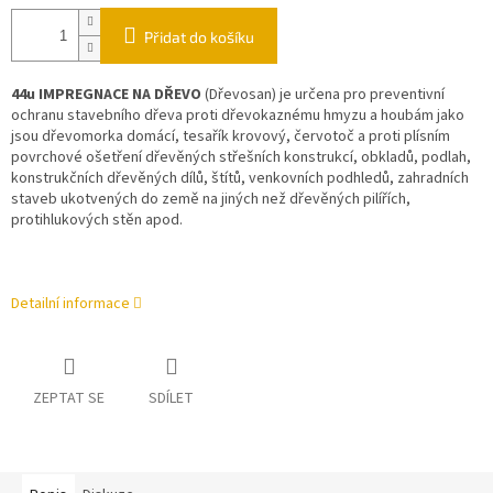
Přidat do košíku
44u IMPREGNACE NA DŘEVO
(Dřevosan) je určena pro preventivní
ochranu stavebního dřeva proti dřevokaznému hmyzu a houbám jako
jsou dřevomorka domácí, tesařík krovový, červotoč a proti plísním
povrchové ošetření dřevěných střešních konstrukcí, obkladů, podlah,
konstrukčních dřevěných dílů, štítů, venkovních podhledů, zahradních
staveb ukotvených do země na jiných než dřevěných pilířích,
protihlukových stěn apod.
Detailní informace
ZEPTAT SE
SDÍLET