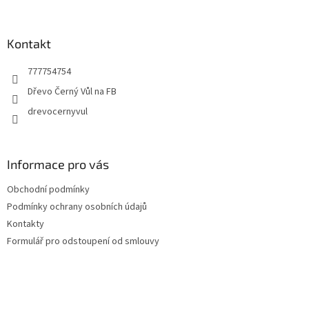
á
p
a
Kontakt
t
777754754
í
Dřevo Černý Vůl na FB
drevocernyvul
Informace pro vás
Obchodní podmínky
Podmínky ochrany osobních údajů
Kontakty
Formulář pro odstoupení od smlouvy