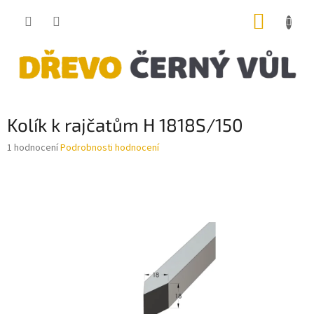
Přejít
NÁKUP
na
obsah
KOŠÍK
Kolík k rajčatům H 1818S/150
Průměrné
1 hodnocení
Podrobnosti hodnocení
hodnocení
produktu
je
5,0
z
5
hvězdiček.