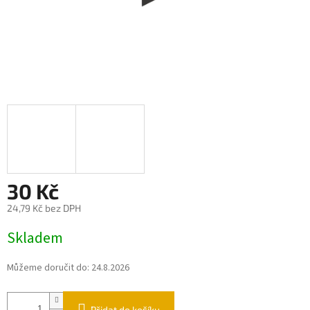
30 Kč
24,79 Kč bez DPH
Měrná
Skladem
cena:
Můžeme doručit do:
24.8.2026
Přidat do košíku