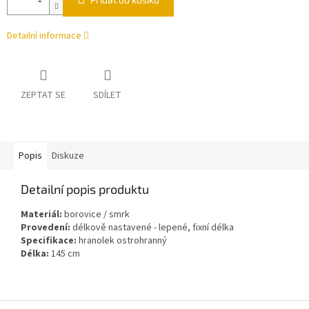
Detailní informace
ZEPTAT SE
SDÍLET
Popis
Diskuze
Detailní popis produktu
Materiál:
borovice / smrk
Provedení:
délkově nastavené - lepené, fixní délka
Specifikace:
hranolek ostrohranný
Délka:
145 cm
Z