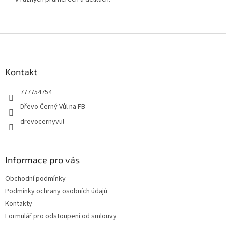
Z
á
p
a
Kontakt
t
777754754
í
Dřevo Černý Vůl na FB
drevocernyvul
Informace pro vás
Obchodní podmínky
Podmínky ochrany osobních údajů
Kontakty
Formulář pro odstoupení od smlouvy