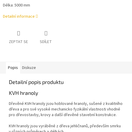
Délka: 5000 mm
Detailní informace
ZEPTAT SE
SDÍLET
Popis
Diskuze
Detailní popis produktu
KVH hranoly
Dřevěné KVH hranoly jsou hoblované hranoly, sušené z kvalitního
dřeva a pro své vysoké mechanicko fyzikální vlastnosti vhodné
pro dřevostavby, krovy a další dřevěné stavební konstrukce.
KVH hranoly jsou vyráběné z dřeva jehličnanů, především smrku
v různých průměrech a délkách.