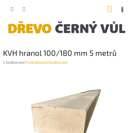
Přejít
NÁKUP
na
obsah
KOŠÍK
KVH hranol 100/180 mm 5 metrů
Průměrné
1 hodnocení
Podrobnosti hodnocení
hodnocení
produktu
je
5,0
z
5
hvězdiček.