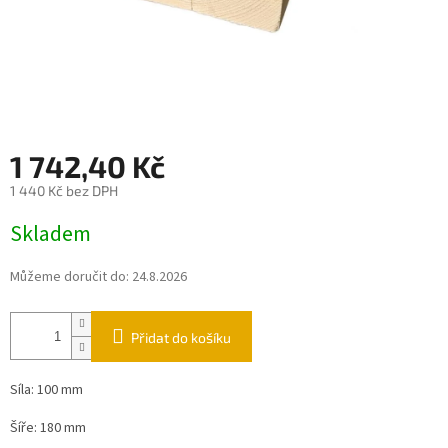
1 742,40 Kč
1 440 Kč bez DPH
Měrná
Skladem
cena:
Můžeme doručit do:
24.8.2026
Přidat do košíku
Síla: 100 mm
Šíře: 180 mm