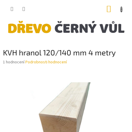
Přejít
NÁKUP
na
obsah
KOŠÍK
KVH hranol 120/140 mm 4 metry
Průměrné
1 hodnocení
Podrobnosti hodnocení
hodnocení
produktu
je
5,0
z
5
hvězdiček.