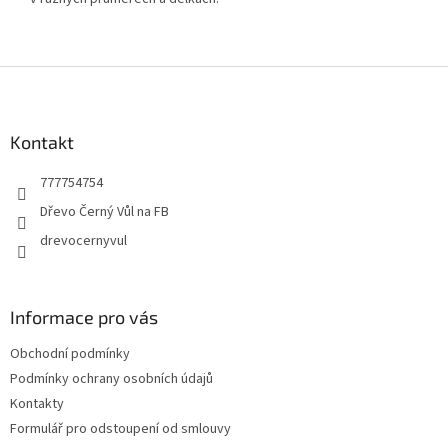
Z
á
p
a
Kontakt
t
777754754
í
Dřevo Černý Vůl na FB
drevocernyvul
Informace pro vás
Obchodní podmínky
Podmínky ochrany osobních údajů
Kontakty
Formulář pro odstoupení od smlouvy