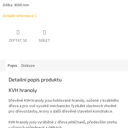
Délka: 4000 mm
Detailní informace
ZEPTAT SE
SDÍLET
Popis
Diskuze
Detailní popis produktu
KVH hranoly
Dřevěné KVH hranoly jsou hoblované hranoly, sušené z kvalitního
dřeva a pro své vysoké mechanicko fyzikální vlastnosti vhodné
pro dřevostavby, krovy a další dřevěné stavební konstrukce.
KVH hranoly jsou vyráběné z dřeva jehličnanů, především smrku
v různých průměrech a délkách.