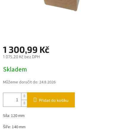
1 300,99 Kč
1 075,20 Kč bez DPH
Měrná
Skladem
cena:
Můžeme doručit do:
24.8.2026
Přidat do košíku
Síla: 120 mm
Šíře: 140 mm