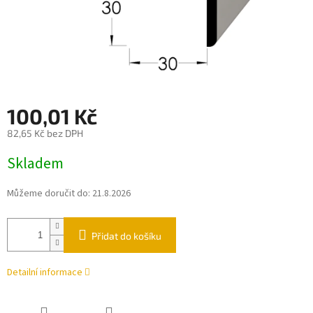
100,01 Kč
82,65 Kč bez DPH
Měrná
Skladem
cena:
Můžeme doručit do:
21.8.2026
Přidat do košíku
Detailní informace