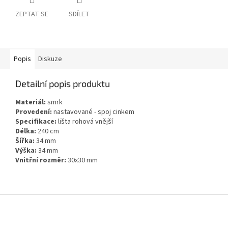
ZEPTAT SE
SDÍLET
Popis
Diskuze
Detailní popis produktu
Materiál:
smrk
Provedení:
nastavované - spoj cinkem
Specifikace:
lišta rohová vnější
Délka:
240 cm
Šířka:
34 mm
Výška:
34 mm
Vnitřní rozměr:
30x30 mm
Z
á
p