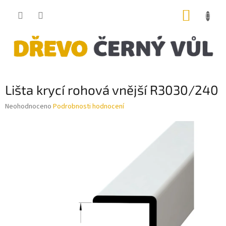
Přejít
NÁKUP
na
obsah
KOŠÍK
Lišta krycí rohová vnější R3030/240
Průměrné
Neohodnoceno
Podrobnosti hodnocení
hodnocení
produktu
je
0,0
z
5
hvězdiček.