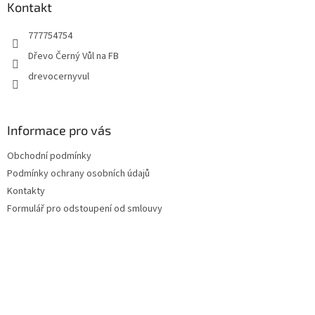
a
Kontakt
t
777754754
í
Dřevo Černý Vůl na FB
drevocernyvul
Informace pro vás
Obchodní podmínky
Podmínky ochrany osobních údajů
Kontakty
Formulář pro odstoupení od smlouvy