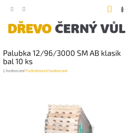
Přejít
NÁKUP
na
obsah
KOŠÍK
Palubka 12/96/3000 SM AB klasik
bal 10 ks
Průměrné
1 hodnocení
Podrobnosti hodnocení
hodnocení
produktu
je
5,0
z
5
hvězdiček.