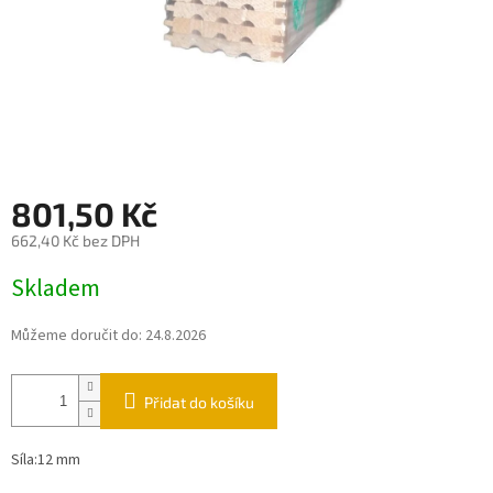
801,50 Kč
662,40 Kč bez DPH
Měrná
Skladem
cena:
Můžeme doručit do:
24.8.2026
Přidat do košíku
Síla:12 mm