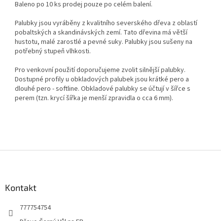
Baleno po 10 ks prodej pouze po celém balení.
Palubky jsou vyráběny z kvalitního severského dřeva z oblastí
pobaltských a skandinávských zemí. Tato dřevina má větší
hustotu, malé zarostlé a pevné suky. Palubky jsou sušeny na
potřebný stupeň vlhkosti.
Pro venkovní použití doporučujeme zvolit silnější palubky.
Dostupné profily u obkladových palubek jsou krátké pero a
dlouhé pero - softline. Obkladové palubky se účtují v šířce s
perem (tzn. krycí šířka je menší zpravidla o cca 6 mm).
Z
á
p
a
Kontakt
t
777754754
í