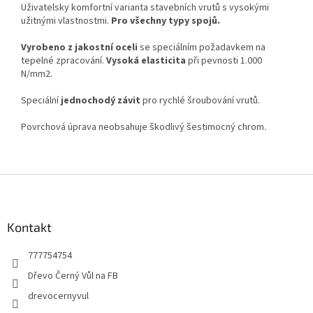
Uživatelsky komfortní varianta stavebních vrutů s vysokými
užitnými vlastnostmi.
Pro všechny typy spojů.
Vyrobeno z jakostní oceli
se speciálním požadavkem na
tepelné zpracování.
Vysoká elasticita
při pevnosti 1.000
N/mm2.
Speciální
jednochodý závit
pro rychlé šroubování vrutů.
Povrchová úprava neobsahuje škodlivý šestimocný chrom.
Z
á
p
a
Kontakt
t
777754754
í
Dřevo Černý Vůl na FB
drevocernyvul