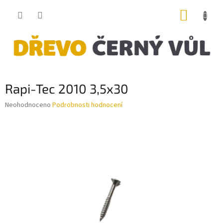
Přejít
NÁKUP
na
obsah
KOŠÍK
Rapi-Tec 2010 3,5x30
Průměrné
Neohodnoceno
Podrobnosti hodnocení
hodnocení
produktu
je
0,0
z
5
hvězdiček.