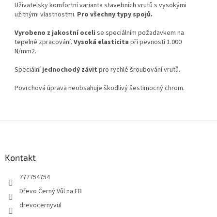
Uživatelsky komfortní varianta stavebních vrutů s vysokými
užitnými vlastnostmi.
Pro všechny typy spojů.
Vyrobeno z jakostní oceli
se speciálním požadavkem na
tepelné zpracování.
Vysoká elasticita
při pevnosti 1.000
N/mm2.
Speciální
jednochodý závit
pro rychlé šroubování vrutů.
Povrchová úprava neobsahuje škodlivý šestimocný chrom.
Z
á
p
a
Kontakt
t
777754754
í
Dřevo Černý Vůl na FB
drevocernyvul