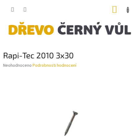
Přejít
NÁKUP
na
obsah
KOŠÍK
Rapi-Tec 2010 3x30
Průměrné
Neohodnoceno
Podrobnosti hodnocení
hodnocení
produktu
je
0,0
z
5
hvězdiček.