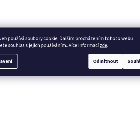
web používá soubory cookie. Dalším procházením tohoto webu
jete souhlas s jejich používáním.. Více informací
zde
.
avení
Odmítnout
Souh