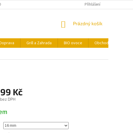
ONTAKTY
FORMULÁŘ PRO ODSTOUPENÍ OD SMLOUVY
Přihlášení
NÁKUPNÍ
Prázdný košík
KOŠÍK
Doprava
Grill a Zahrada
BIO ovoce
Obchodní podmínky
,99 Kč
 bez DPH
dem