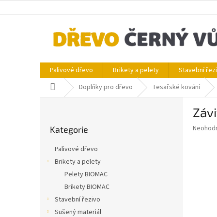
Přejít
na
obsah
Palivové dřevo
Brikety a pelety
Stavební řez
Domů
Doplňky pro dřevo
Tesařské kování
P
Závi
o
Přeskočit
s
Průměr
Neohod
Kategorie
kategorie
t
hodnoce
r
produkt
Palivové dřevo
a
je
Brikety a pelety
0,0
n
z
Pelety BIOMAC
n
5
í
Brikety BIOMAC
hvězdič
p
Stavební řezivo
a
Sušený materiál