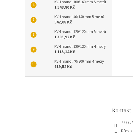
KVH hranol 100/160 mm 5 metrů
1 548,80 Kč
KVH hranol 40/140 mm 5 metrů
542,08 Kč
KVH hranol 120/120 mm 5 metrů
1 393,92 Kč
KVH hranol 120/120 mm 4 metry
1 115,14 Kč
KVH hranol 40/200 mm 4 metry
619,52 Kč
Z
á
p
a
t
Kontakt
í
77775
Dřevo 