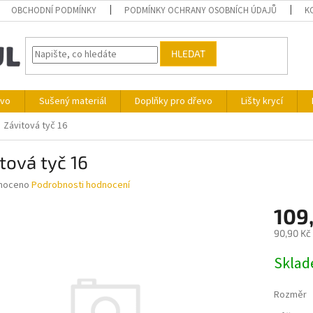
OBCHODNÍ PODMÍNKY
PODMÍNKY OCHRANY OSOBNÍCH ÚDAJŮ
K
HLEDAT
ivo
Sušený materiál
Doplňky pro dřevo
Lišty krycí
Závitová tyč 16
tová tyč 16
né
noceno
Podrobnosti hodnocení
ní
109
u
90,90 Kč
Měrná
Skla
cena:
ek.
Rozměr