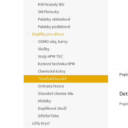
n
KVH hranoly NSi
e
SM Plotovky
l
Palubky obkladové
Palubky podlahové
Doplňky pro dřevo
OSMO olej, barvy
Služby
Vruty HPM TEC
Kotevní technika HPM
Chemické kotvy
Popi
Tesařské kování
Ochrana řeziva
Det
Stavební chemie 44u
Hřebíky
Popi
Doplňkové zboží
Střešní folie
Lišty krycí