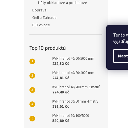
Lišty obkladové a podlahové
Doprava
Grill a Zahrada
BIO ovoce
Tento 
vyjadřu
Top 10 produktů
Nast
KVH hranol 40/60/5000 mm
232,32 Kč
KVH hranol 40/80/4000 mm
247,81 Kč
KVH hranol 40/200 mm 5 metrů
774,40 Kč
KVH hranol 60/60 mm 4 metry
279,51 Kč
KVH hranol 60/100/5000
580,80 Kč