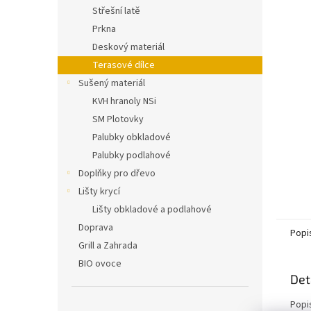
n
Střešní latě
e
Prkna
l
Deskový materiál
Terasové dílce
Sušený materiál
KVH hranoly NSi
SM Plotovky
Palubky obkladové
Palubky podlahové
Doplňky pro dřevo
Lišty krycí
Lišty obkladové a podlahové
Doprava
Popi
Grill a Zahrada
BIO ovoce
Det
Popi