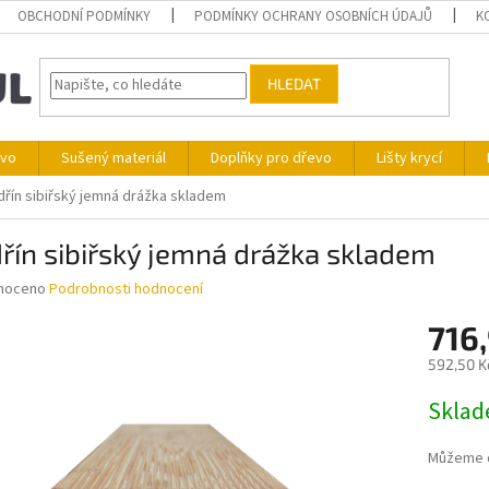
OBCHODNÍ PODMÍNKY
PODMÍNKY OCHRANY OSOBNÍCH ÚDAJŮ
K
HLEDAT
ivo
Sušený materiál
Doplňky pro dřevo
Lišty krycí
řín sibiřský jemná drážka skladem
ín sibiřský jemná drážka skladem
né
noceno
Podrobnosti hodnocení
ní
716
u
592,50 K
Měrná
Skla
cena:
ek.
Můžeme d