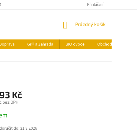
ONTAKTY
FORMULÁŘ PRO ODSTOUPENÍ OD SMLOUVY
Přihlášení
NÁKUPNÍ
Prázdný košík
KOŠÍK
Doprava
Grill a Zahrada
BIO ovoce
Obchodní podmínky
,93 Kč
č bez DPH
dem
oručit do:
21.8.2026