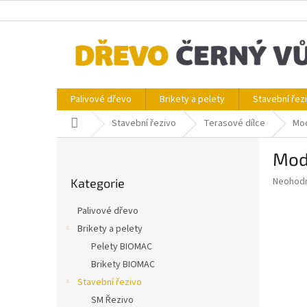
Přejít
na
obsah
Palivové dřevo
Brikety a pelety
Stavební řez
Domů
Stavební řezivo
Terasové dílce
Mod
P
Modř
o
Přeskočit
s
Průměr
Neohod
Kategorie
kategorie
t
hodnoce
r
produkt
Palivové dřevo
a
je
Brikety a pelety
0,0
n
z
Pelety BIOMAC
n
5
í
Brikety BIOMAC
hvězdič
p
Stavební řezivo
a
SM Řezivo