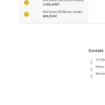
KVH hranol 120/120 mm 4 metry
1 115,14 Kč
KVH hranol 40/200 mm 4 metry
619,52 Kč
Z
á
p
a
t
Kontakt
í
77775
Dřevo 
drevo