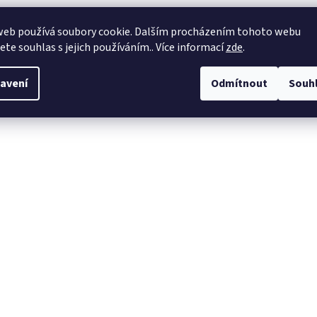
web používá soubory cookie. Dalším procházením tohoto webu
jete souhlas s jejich používáním.. Více informací
zde
.
avení
Odmítnout
Souh