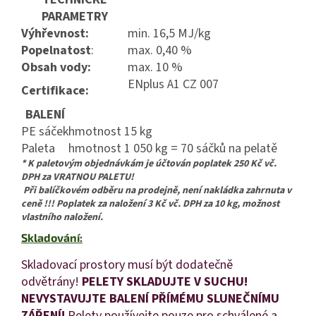
PARAMETRY
Výhřevnost:
min. 16,5 MJ/kg
Popelnatost
:
max. 0,40 %
Obsah vody:
max. 10 %
ENplus A1 CZ 007
Certifikace:
BALENÍ
PE sáček
hmotnost 15 kg
Paleta
hmotnost 1 050 kg = 70 sáčků na pelatě
* K paletovým objednávkám je účtován poplatek 250 Kč vč.
DPH za VRATNOU PALETU!
Při balíčkovém odběru na prodejně, není nakládka zahrnuta v
ceně !!! Poplatek za naložení 3 Kč vč. DPH za 10 kg, možnost
vlastního naložení.
Skladování:
Skladovací prostory musí být dodatečně
odvětrány!
PELETY SKLADUJTE V SUCHU!
NEVYSTAVUJTE BALENÍ PŘÍMÉMU SLUNEČNÍMU
ZÁŘENÍ
!
Pelety používejte pouze pro schválené a