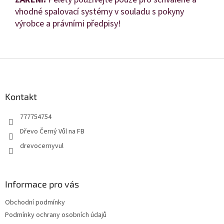
vhodné spalovací systémy v souladu s pokyny
výrobce a právními předpisy!
Z
á
p
a
Kontakt
t
777754754
í
Dřevo Černý Vůl na FB
drevocernyvul
Informace pro vás
Obchodní podmínky
Podmínky ochrany osobních údajů