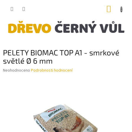
Přejít
NÁKUP
na
obsah
KOŠÍK
PELETY BIOMAC TOP A1 - smrkové
světlé Ø 6 mm
Průměrné
Neohodnoceno
Podrobnosti hodnocení
hodnocení
produktu
je
0,0
z
5
hvězdiček.