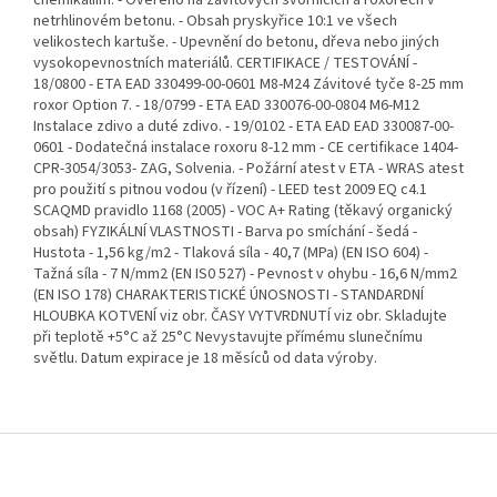
chemikáliím. - Ověřeno na závitových svornících a roxorech v
netrhlinovém betonu. - Obsah pryskyřice 10:1 ve všech
velikostech kartuše. - Upevnění do betonu, dřeva nebo jiných
vysokopevnostních materiálů. CERTIFIKACE / TESTOVÁNÍ -
18/0800 - ETA EAD 330499-00-0601 M8-M24 Závitové tyče 8-25 mm
roxor Option 7. - 18/0799 - ETA EAD 330076-00-0804 M6-M12
Instalace zdivo a duté zdivo. - 19/0102 - ETA EAD EAD 330087-00-
0601 - Dodatečná instalace roxoru 8-12 mm - CE certifikace 1404-
CPR-3054/3053- ZAG, Solvenia. - Požární atest v ETA - WRAS atest
pro použití s pitnou vodou (v řízení) - LEED test 2009 EQ c4.1
SCAQMD pravidlo 1168 (2005) - VOC A+ Rating (těkavý organický
obsah) FYZIKÁLNÍ VLASTNOSTI - Barva po smíchání - šedá -
Hustota - 1,56 kg/m2 - Tlaková síla - 40,7 (MPa) (EN ISO 604) -
Tažná síla - 7 N/mm2 (EN IS0 527) - Pevnost v ohybu - 16,6 N/mm2
(EN ISO 178) CHARAKTERISTICKÉ ÚNOSNOSTI - STANDARDNÍ
HLOUBKA KOTVENÍ viz obr. ČASY VYTVRDNUTÍ viz obr. Skladujte
při teplotě +5°C až 25°C Nevystavujte přímému slunečnímu
světlu. Datum expirace je 18 měsíců od data výroby.
Z
á
p