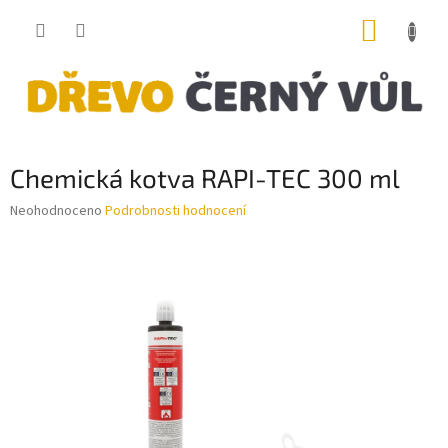
Přejít
NÁKUP
na
obsah
KOŠÍK
Chemická kotva RAPI-TEC 300 ml
Průměrné
Neohodnoceno
Podrobnosti hodnocení
hodnocení
produktu
je
0,0
z
5
hvězdiček.