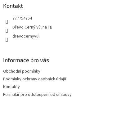
a
Kontakt
t
777754754
í
Dřevo Černý Vůl na FB
drevocernyvul
Informace pro vás
Obchodní podmínky
Podmínky ochrany osobních údajů
Kontakty
Formulář pro odstoupení od smlouvy