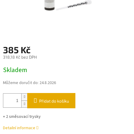
385 Kč
318,18 Kč bez DPH
Měrná
Skladem
cena:
Můžeme doručit do:
24.8.2026
Přidat do košíku
+ 2 směsovací trysky
Detailní informace