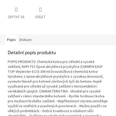
ZEPTAT SE
SDÍLET
Popis
Diskuze
Detailní popis produktu
POPIS PRODUKTU: Chemická kotva pro střední a vysoké
zatížení, RAPI-TEC Epoxi-akrylátová pryskyřice (CHEMFIX EASF
TOP Vinylester ECO) 300 ml Dvousložková chemická kotva
Vyrobeno z epoxi-akrylátové pryskyřice s vysokou únosností,
vyvinuto hlavně pro kotvení závitových tyčí do betonu. Hojně
využívaná pro střední až vysoké zatížení v horizontálních i
vertikálních spojích. CHARAKTERISTIKA - Vhodné pro vysoké
zatížení v rámci standardního kotvení. - Rychle tvrdnoucí kotva
pro možnost brzkého zatížení. - Nepřítomnost styrenu umožňuje
využití ve vnitřních a uzavřených prostorech. - Možno použít i ve
vlhkých podmínkách. - Dobrá trvanlivost a odolnost vůči